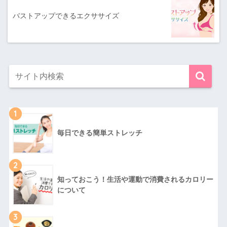
バストアップできるエクササイズ
1
毎日できる簡単ストレッチ
2
知っておこう！生活や運動で消費されるカロリー
について
3