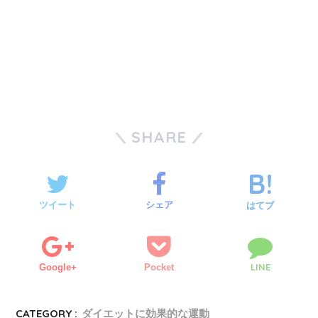
SHARE
ツイート
シェア
はてブ
LINE
Google+
Pocket
CATEGORY :
ダイエットに効果的な運動