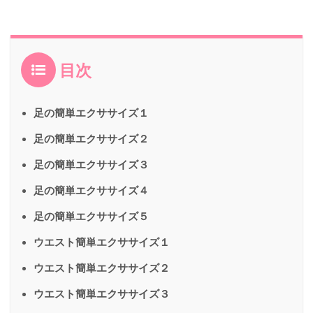
目次
足の簡単エクササイズ１
足の簡単エクササイズ２
足の簡単エクササイズ３
足の簡単エクササイズ４
足の簡単エクササイズ５
ウエスト簡単エクササイズ１
ウエスト簡単エクササイズ２
ウエスト簡単エクササイズ３