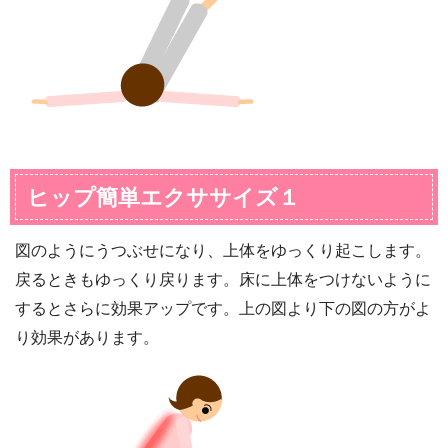
ヒップ簡単エクササイズ１
図のようにうつぶせになり、上体をゆっくり起こします。
戻るときもゆっくり戻ります。床に上体をつけないように
するとさらに効果アップです。上の図より下の図の方がよ
り効果があります。