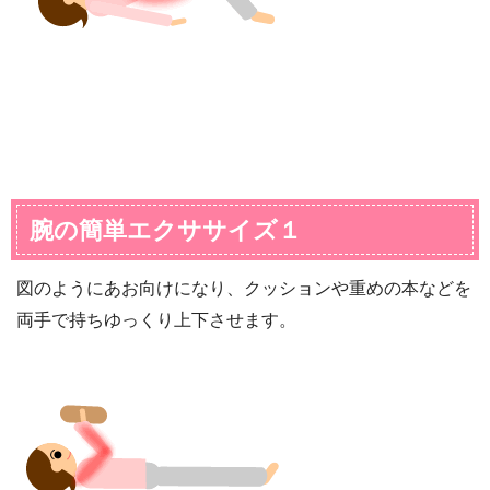
腕の簡単エクササイズ１
図のようにあお向けになり、クッションや重めの本などを
両手で持ちゆっくり上下させます。