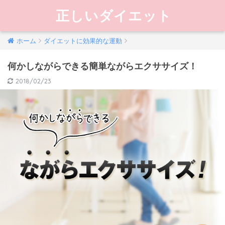
正しいダイエット
ホーム
ダイエットに効果的な運動
何かしながらできる簡単ながらエクササイズ！
2018/02/23