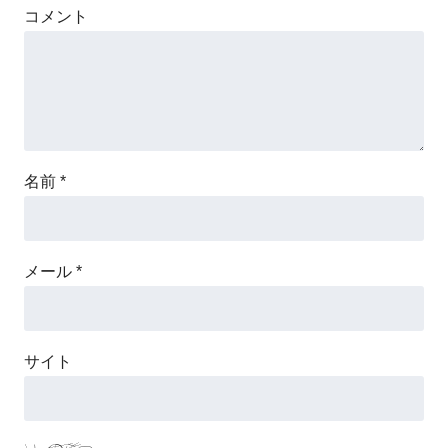
コメント
名前
*
メール
*
サイト