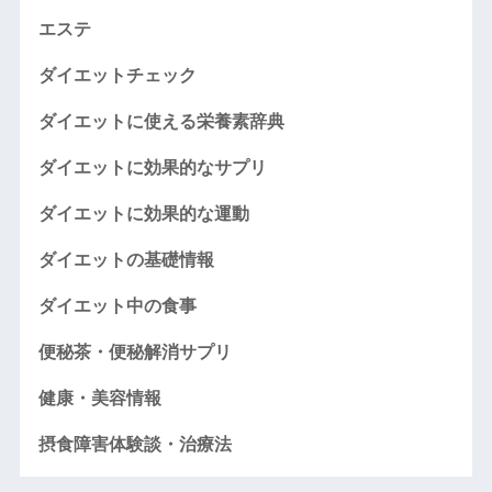
エステ
ダイエットチェック
ダイエットに使える栄養素辞典
ダイエットに効果的なサプリ
ダイエットに効果的な運動
ダイエットの基礎情報
ダイエット中の食事
便秘茶・便秘解消サプリ
健康・美容情報
摂食障害体験談・治療法